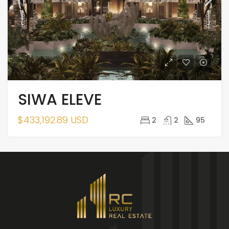
SIWA ELEVE
$433,192.89 USD
2
2
95