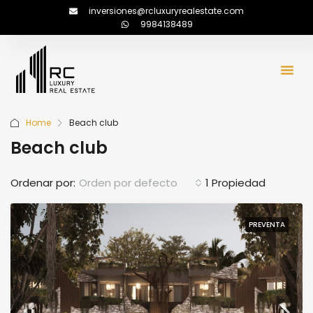
inversiones@rcluxuryrealestate.com
9984138489
Home
Beach club
Beach club
Ordenar por:
Orden por defecto
1 Propiedad
PREVENTA