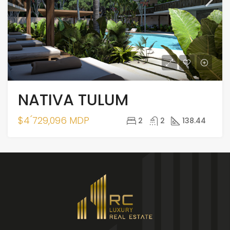
NATIVA TULUM
$4 ́729,096 MDP
2
2
138.44