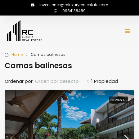
inversiones@rcluxuryrealestate.com
9984138489
Home
Camas balinesas
Camas balinesas
Ordenar por:
Orden por defecto
1 Propiedad
PREVENTA