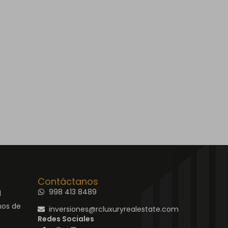
Contáctanos
998 413 8489
d
nos de
inversiones@rcluxuryrealestate.com
Redes Sociales