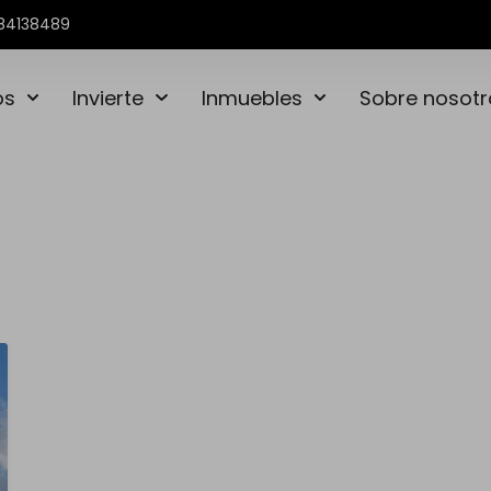
84138489
os
Invierte
Inmuebles
Sobre nosotr