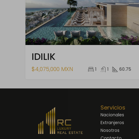
IDILIK
$4,075,000 MXN
1
1
60.75
Servicios
Nacionales
Extranjeros
Nosotros
Contacto