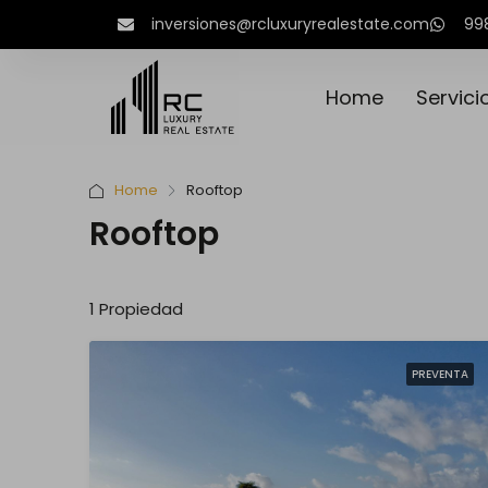
inversiones@rcluxuryrealestate.com
99
Home
Servici
Home
Rooftop
Rooftop
1 Propiedad
PREVENTA