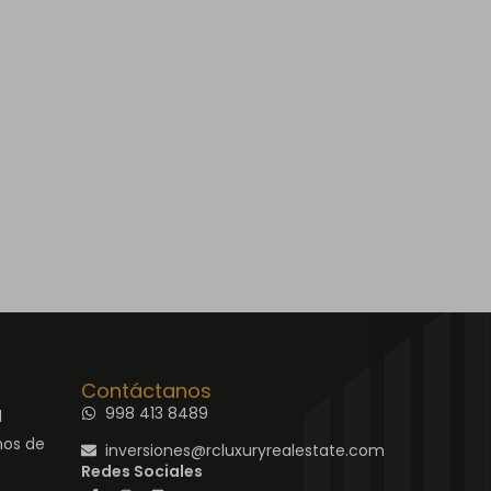
Contáctanos
998 413 8489
d
nos de
inversiones@rcluxuryrealestate.com
Redes Sociales