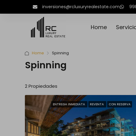
inversiones@rcluxuryrealestate.com
99
Home
Servici
Home
Spinning
Spinning
2 Propiedades
ENTREGA INMEDIATA
REVENTA
CON RESERVA