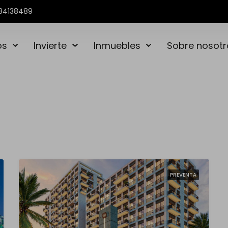
84138489
os
Invierte
Inmuebles
Sobre nosotr
PREVENTA