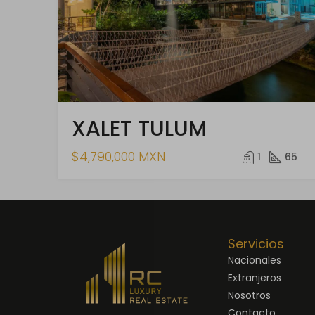
XALET TULUM
$4,790,000 MXN
1
65
Servicios
Nacionales
Extranjeros
Nosotros
Contacto