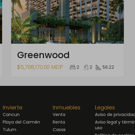
Greenwood
$5,708,170.00 MDP
2
2
56.22
Invierte
Inmuebles
Legales
Cancun
Venta
Aviso de privacida
Playa del Carmén
Renta
Aviso legal y térmi
uso
Tulum
Casas